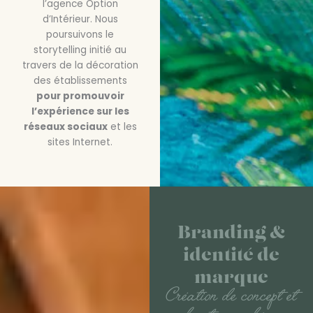
l’agence Option
d’Intérieur. Nous
poursuivons le
storytelling initié au
travers de la décoration
des établissements
pour promouvoir
l’expérience sur les
réseaux sociaux
et les
sites Internet.
Branding &
identité de
marque
Création de concept et