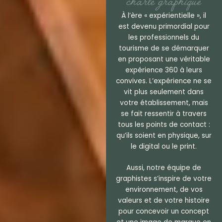
charte graphique
À l’ère « expérientielle », il
est devenu primordial pour
les professionnels du
tourisme de se démarquer
en proposant une véritable
expérience 360 à leurs
convives. L’expérience ne se
vit plus seulement dans
votre établissement, mais
se fait ressentir à travers
tous les points de contact :
qu’ils soient en physique, sur
le digital ou le print.
Cré
atio
Aussi, notre équipe de
n
graphistes s’inspire de votre
d’u
environnement, de vos
ne
valeurs et de votre histoire
ide
Cré
pour concevoir un concept
ntit
atio