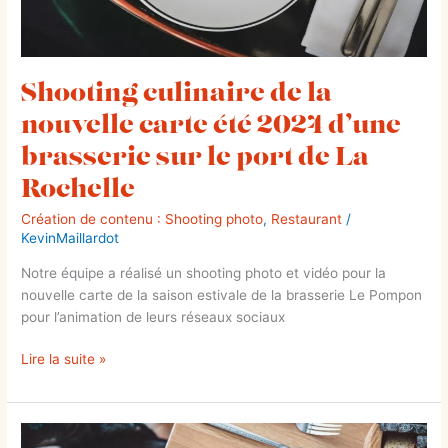
sur
le
port
de
Shooting culinaire de la
La
nouvelle carte été 2024 d’une
Rochelle
brasserie sur le port de La
Rochelle
Création de contenu : Shooting photo
,
Restaurant
/
KevinMaillardot
Notre équipe a réalisé un shooting photo et vidéo pour la
nouvelle carte de la saison estivale de la brasserie Le Pompon
pour l’animation de leurs réseaux sociaux
Lire la suite »
Shooting