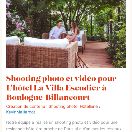
et
vidéo
pour
L’hôtel
La
Villa
Escudier
à
Boulogne-
Billancourt
Shooting photo et vidéo pour
L’hôtel La Villa Escudier à
Boulogne-Billancourt
Création de contenu : Shooting photo
,
Hôtellerie
/
KevinMaillardot
Notre équipe a réalisé un shooting photo et vidéo pour une
résidence hôtelière proche de Paris afin d’animer les réseaux