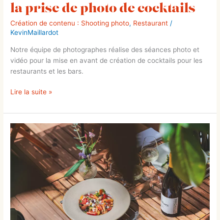
la prise de photo de cocktails
Création de contenu : Shooting photo
,
Restaurant
/
KevinMaillardot
Notre équipe de photographes réalise des séances photo et
vidéo pour la mise en avant de création de cocktails pour les
restaurants et les bars.
Lire la suite »
Shooting
photo
des
nouvelles
escales
du
restaurant
Arco
en