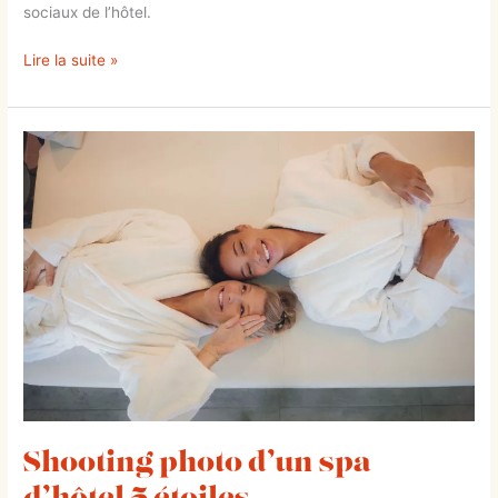
sociaux de l’hôtel.
Lire la suite »
Shooting
photo
d’un
spa
d’hôtel
5
étoiles
Shooting photo d’un spa
d’hôtel 5 étoiles