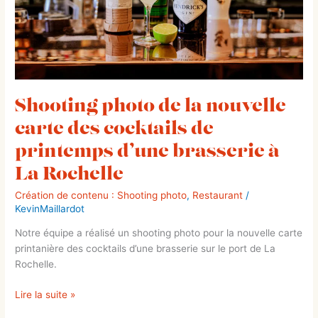
cocktails
de
printemps
d’une
brasserie
à
La
Shooting photo de la nouvelle
Rochelle
carte des cocktails de
printemps d’une brasserie à
La Rochelle
Création de contenu : Shooting photo
,
Restaurant
/
KevinMaillardot
Notre équipe a réalisé un shooting photo pour la nouvelle carte
printanière des cocktails d’une brasserie sur le port de La
Rochelle.
Lire la suite »