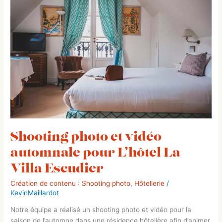
photo
et
vidéo
automnale
pour
L’hôtel
La
Villa
Escudier
Shooting photo et vidéo
automnale pour L’hôtel La
Villa Escudier
Création de contenu : Shooting photo
,
Hôtellerie
/
KevinMaillardot
Notre équipe a réalisé un shooting photo et vidéo pour la
saison de l’automne dans une résidence hôtelière afin d’animer