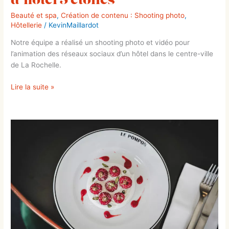
Beauté et spa
,
Création de contenu : Shooting photo
,
Hôtellerie
/
KevinMaillardot
Notre équipe a réalisé un shooting photo et vidéo pour
l’animation des réseaux sociaux d’un hôtel dans le centre-ville
de La Rochelle.
Lire la suite »
Shooting
culinaire
de
la
nouvelle
carte
été
2024
d’une
brasserie