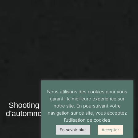
Nous utilisons des cookies pour vous
garantir la meilleure expérience sur
Shooting photo culinaire de la carte
notre site. En poursuivant votre
d'automne du Pompon à La Rochelle
navigation sur ce site, vous acceptez
l’utilisation de cookies
En savoir plus
Accepter