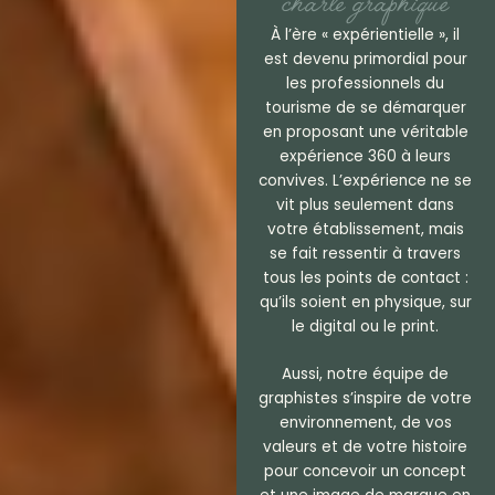
charte graphique
À l’ère « expérientielle », il
est devenu primordial pour
les professionnels du
tourisme de se démarquer
en proposant une véritable
expérience 360 à leurs
convives. L’expérience ne se
vit plus seulement dans
votre établissement, mais
se fait ressentir à travers
tous les points de contact :
qu’ils soient en physique, sur
le digital ou le print.
Cré
atio
Aussi, notre équipe de
n
graphistes s’inspire de votre
d’u
environnement, de vos
ne
valeurs et de votre histoire
ide
Cré
pour concevoir un concept
ntit
atio