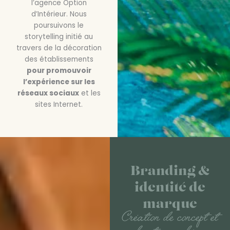
l’agence Option
d’Intérieur. Nous
poursuivons le
storytelling initié au
travers de la décoration
des établissements
pour promouvoir
l’expérience sur les
réseaux sociaux
et les
sites Internet.
Branding &
identité de
marque
Création de concept et