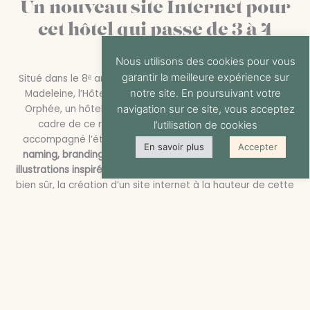
Un nouveau site Internet pour
cet hôtel qui passe de 3 à 4
étoiles.
Nous utilisons des cookies pour vous
garantir la meilleure expérience sur
Situé dans le 8ᵉ arrondissement de Paris, à deux pas de la
notre site. En poursuivant votre
Madeleine, l’Hôtel Le Vignon s’est transformé en Maison
navigation sur ce site, vous acceptez
Orphée, un hôtel 4 étoiles poétique et élégant. Dans le
cadre de ce repositionnement, le Groupe Améo a
l’utilisation de cookies
accompagné l’établissement à travers un projet global :
En savoir plus
Accepter
naming, branding, architecture intérieure, supports print,
illustrations inspirées de Jean Cocteau,
shooting photo
…
et
bien sûr, la création d’un site internet à la hauteur de cette
nouvelle identité.
Une nouvelle vitrine digitale à
plusieurs enjeux
La création du site internet répondait à trois enjeux
stratégiques :